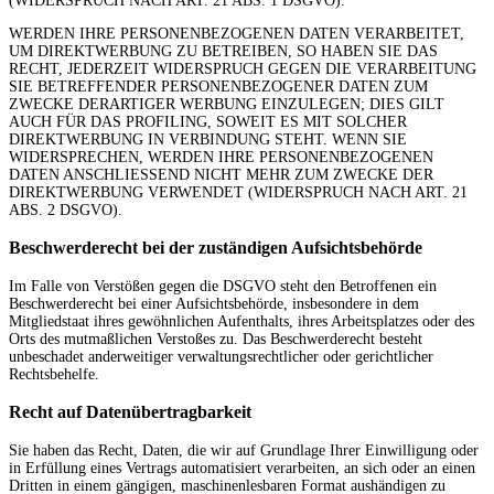
(WIDERSPRUCH NACH ART. 21 ABS. 1 DSGVO).
WERDEN IHRE PERSONENBEZOGENEN DATEN VERARBEITET,
UM DIREKTWERBUNG ZU BETREIBEN, SO HABEN SIE DAS
RECHT, JEDERZEIT WIDERSPRUCH GEGEN DIE VERARBEITUNG
SIE BETREFFENDER PERSONENBEZOGENER DATEN ZUM
ZWECKE DERARTIGER WERBUNG EINZULEGEN; DIES GILT
AUCH FÜR DAS PROFILING, SOWEIT ES MIT SOLCHER
DIREKTWERBUNG IN VERBINDUNG STEHT. WENN SIE
WIDERSPRECHEN, WERDEN IHRE PERSONENBEZOGENEN
DATEN ANSCHLIESSEND NICHT MEHR ZUM ZWECKE DER
DIREKTWERBUNG VERWENDET (WIDERSPRUCH NACH ART. 21
ABS. 2 DSGVO).
Beschwerde­recht bei der zuständigen Aufsichts­behörde
Im Falle von Verstößen gegen die DSGVO steht den Betroffenen ein
Beschwerderecht bei einer Aufsichtsbehörde, insbesondere in dem
Mitgliedstaat ihres gewöhnlichen Aufenthalts, ihres Arbeitsplatzes oder des
Orts des mutmaßlichen Verstoßes zu. Das Beschwerderecht besteht
unbeschadet anderweitiger verwaltungsrechtlicher oder gerichtlicher
Rechtsbehelfe.
Recht auf Daten­übertrag­barkeit
Sie haben das Recht, Daten, die wir auf Grundlage Ihrer Einwilligung oder
in Erfüllung eines Vertrags automatisiert verarbeiten, an sich oder an einen
Dritten in einem gängigen, maschinenlesbaren Format aushändigen zu