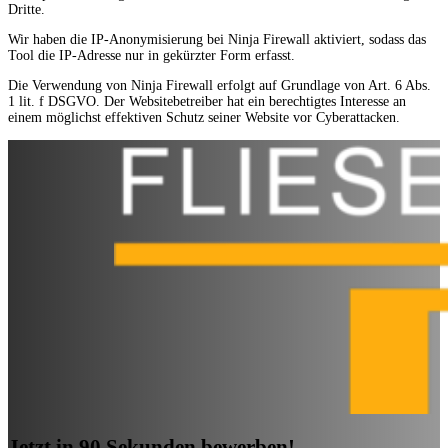
Dritte.
Wir haben die IP-Anonymisierung bei Ninja Firewall aktiviert, sodass das
Tool die IP-Adresse nur in gekürzter Form erfasst.
Die Verwendung von Ninja Firewall erfolgt auf Grundlage von Art. 6 Abs.
1 lit. f DSGVO. Der Websitebetreiber hat ein berechtigtes Interesse an
einem möglichst effektiven Schutz seiner Website vor Cyberattacken.
Jetzt in 90 Sekunden bewerben!