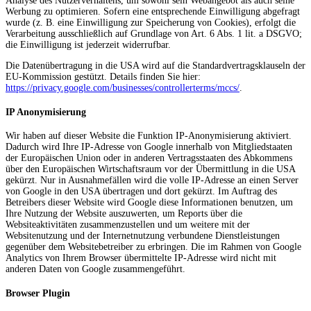
Analyse des Nutzerverhaltens, um sowohl sein Webangebot als auch seine
Werbung zu optimieren. Sofern eine entsprechende Einwilligung abgefragt
wurde (z. B. eine Einwilligung zur Speicherung von Cookies), erfolgt die
Verarbeitung ausschließlich auf Grundlage von Art. 6 Abs. 1 lit. a DSGVO;
die Einwilligung ist jederzeit widerrufbar.
Die Datenübertragung in die USA wird auf die Standardvertragsklauseln der
EU-Kommission gestützt. Details finden Sie hier:
https://privacy.google.com/businesses/controllerterms/mccs/
.
IP Anonymisierung
Wir haben auf dieser Website die Funktion IP-Anonymisierung aktiviert.
Dadurch wird Ihre IP-Adresse von Google innerhalb von Mitgliedstaaten
der Europäischen Union oder in anderen Vertragsstaaten des Abkommens
über den Europäischen Wirtschaftsraum vor der Übermittlung in die USA
gekürzt. Nur in Ausnahmefällen wird die volle IP-Adresse an einen Server
von Google in den USA übertragen und dort gekürzt. Im Auftrag des
Betreibers dieser Website wird Google diese Informationen benutzen, um
Ihre Nutzung der Website auszuwerten, um Reports über die
Websiteaktivitäten zusammenzustellen und um weitere mit der
Websitenutzung und der Internetnutzung verbundene Dienstleistungen
gegenüber dem Websitebetreiber zu erbringen. Die im Rahmen von Google
Analytics von Ihrem Browser übermittelte IP-Adresse wird nicht mit
anderen Daten von Google zusammengeführt.
Browser Plugin