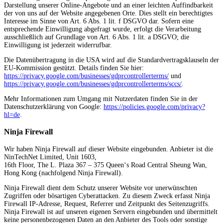
Darstellung unserer Online-Angebote und an einer leichten Auffindbarkeit
der von uns auf der Website angegebenen Orte. Dies stellt ein berechtigtes
Interesse im Sinne von Art. 6 Abs. 1 lit. f DSGVO dar. Sofern eine
entsprechende Einwilligung abgefragt wurde, erfolgt die Verarbeitung
ausschließlich auf Grundlage von Art. 6 Abs. 1 lit. a DSGVO; die
Einwilligung ist jederzeit widerrufbar.
Die Datenübertragung in die USA wird auf die Standardvertragsklauseln der
EU-Kommission gestützt. Details finden Sie hier:
https://privacy.google.com/businesses/gdprcontrollerterms/
und
https://privacy.google.com/businesses/gdprcontrollerterms/sccs/
.
Mehr Informationen zum Umgang mit Nutzerdaten finden Sie in der
Datenschutzerklärung von Google:
https://policies.google.com/privacy?
hl=de
.
Ninja Firewall
Wir haben Ninja Firewall auf dieser Website eingebunden. Anbieter ist die
NinTechNet Limited, Unit 1603,
16th Floor, The L. Plaza 367 – 375 Queen‘s Road Central Sheung Wan,
Hong Kong (nachfolgend Ninja Firewall).
Ninja Firewall dient dem Schutz unserer Website vor unerwünschten
Zugriffen oder bösartigen Cyberattacken. Zu diesem Zweck erfasst Ninja
Firewall IP-Adresse, Request, Referrer und Zeitpunkt des Seitenzugriffs.
Ninja Firewall ist auf unseren eigenen Servern eingebunden und übermittelt
keine personenbezogenen Daten an den Anbieter des Tools oder sonstige